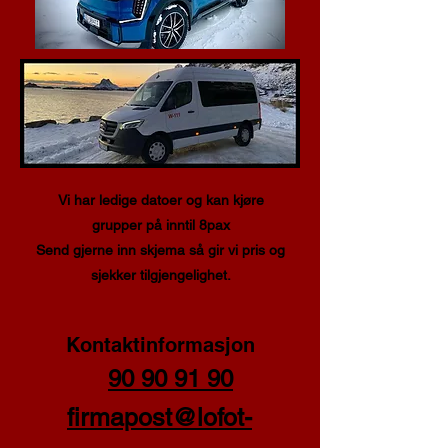
Vi har ledige datoer og kan kjøre
grupper på inntil 8pax
Send gjerne inn skjema så gir vi pris og
sjekker tilgjengelighet.
Kontaktinformasjon
90 90 91 90
firmapost@lofot-