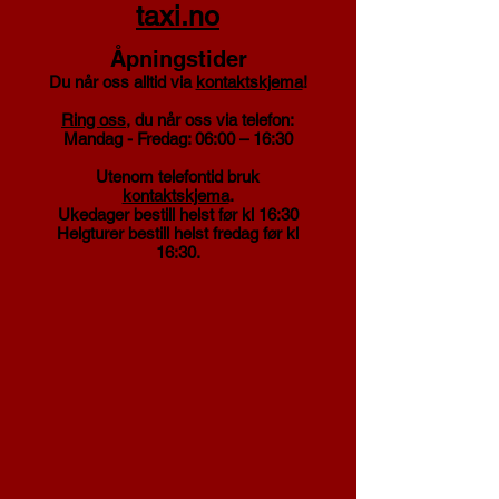
taxi.no
Åpningstider
Du når oss alltid via
kontaktskjema
!
Ring oss
, du når oss via telefon:
Mandag - Fredag: 06:00 – 16:30
Utenom telefontid bruk
kontaktskjema
.
Ukedager bestill helst før kl 16:30
Helgturer bestill helst fredag før kl
16:30.